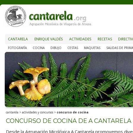
CANTARELA
ENRIQUE VALDÉS
ACTIVIDADES
RECETAS
DIRECTI
FOTOGRAFÍA
COCINA
DIBUJO
CESTAS
MAQUETAS
SALIDAS DE PRIM
cantarela
>
actividades y concursos
>
concurso de cocina
CONCURSO DE COCINA DE A CANTARELA
Desde la Agrupación Micolóxica A Cantarela promovemos dive