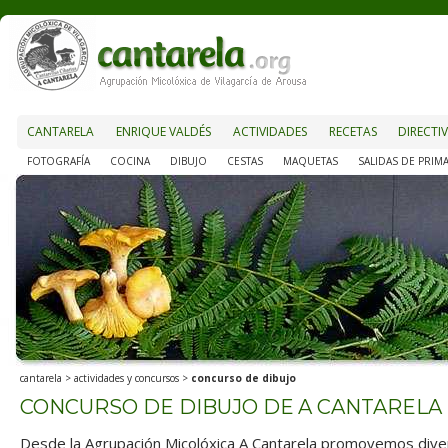
CANTARELA
ENRIQUE VALDÉS
ACTIVIDADES
RECETAS
DIRECTI
FOTOGRAFÍA
COCINA
DIBUJO
CESTAS
MAQUETAS
SALIDAS DE PRIM
cantarela
>
actividades y concursos
>
concurso de dibujo
CONCURSO DE DIBUJO DE A CANTARELA
Desde la Agrupación Micolóxica A Cantarela promovemos dive