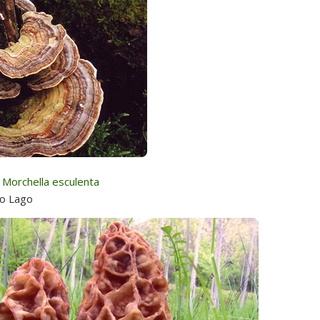
Morchella esculenta
so Lago