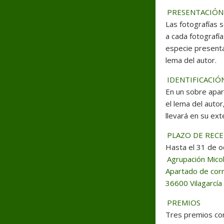
PRESENTACIÓN
Las fotografías 
a cada fotografía
especie presentad
lema del autor.
IDENTIFICACIÓ
En un sobre apart
el lema del autor
llevará en su exte
PLAZO DE REC
Hasta el 31 de o
Agrupación Micol
Apartado de cor
36600 Vilagarcía
PREMIOS
Tres premios con