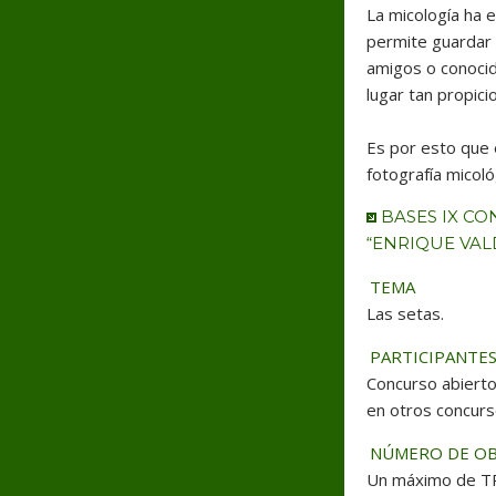
La micología ha e
permite guardar 
amigos o conocid
lugar tan propic
Es por esto que 
fotografía micoló
BASES IX CO
“ENRIQUE VAL
TEMA
Las setas.
PARTICIPANTE
Concurso abierto 
en otros concurs
NÚMERO DE O
Un máximo de TR