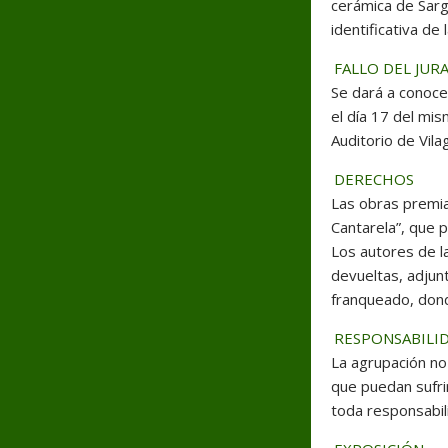
cerámica de Sarg
identificativa de
FALLO DEL JUR
Se dará a conoce
el día 17 del mis
Auditorio de Vilag
DERECHOS
Las obras premia
Cantarela”, que p
Los autores de l
devueltas, adju
franqueado, donde
RESPONSABILI
La agrupación no
que puedan sufrir
toda responsabil