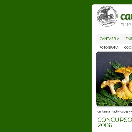
CANTARELA
ENR
FOTOGRAFÍA
COCI
cantarela
>
actividades y
CONCURSO 
2006