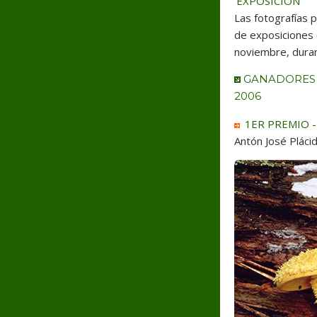
EXPOSICIÓN
Las fotografías 
de exposiciones d
noviembre, dura
GANADORES 
2006
1ER PREMIO - 
Antón José Pláci