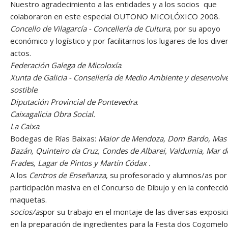
Nuestro agradecimiento a las entidades y a los socios que
colaboraron en este especial OUTONO MICOLÓXICO 2008.
Concello de Vilagarcía - Concellería de Cultura
, por su apoyo
económico y logístico y por facilitarnos los lugares de los dive
actos.
Federación Galega de Micoloxía
.
Xunta de Galicia - Consellería de Medio Ambiente y desenvol
sostible
.
Diputación Provincial de Pontevedra
.
Caixagalicia Obra Social.
La Caixa
.
Bodegas de Rías Baixas:
Maior de Mendoza, Dom Bardo, Mas
Bazán, Quinteiro da Cruz, Condes de Albarei, Valdumia, Mar d
Frades, Lagar de Pintos y Martín Códax .
A los
Centros de Enseñanza
, su profesorado y alumnos/as por
participación masiva en el Concurso de Dibujo y en la confecci
maquetas.
socios/as
por su trabajo en el montaje de las diversas exposic
en la preparación de ingredientes para la Festa dos Cogomelo