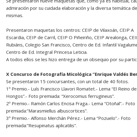
Se presentaron nueve maquetas que, como ya es habitual, ca
admiración por su cuidada elaboración y la diversa temática de
mismas.
Presentaron maquetas los centros: CEIP de Vilaxoán, CEIP A
Escardia, CEIP de Carril, CEIP O Piñeiriño, CEIP Arealonga, CE
Rubiáns, Colegio San Francisco, Centro de Ed. Infantil Vagalum
Centro de Ed. Integral Princesa Leticia.
A todos ellos se les hizo entrega de un obsequio por su partic
X Concurso de Fotografía Micológica “Enrique Valdés Be
Se presentaron 15 concursantes, con un total de 40 fotos.
1º Premio.- Luís Francisco Llavori Romatet.- Lema “El Reino de
Hongos”.- Foto premiada: “Xerocomus ferrugineus”.
2º Premio.- Ramón Carlos Encisa Fraga.- Lema “Otoñal”.- Foto
premiada:”Marasmiellus albuscortices”.
3º Premio.- Alfonso Merchán Pérez.- Lema “Pozuelo”.- Foto
premiada:”Resupinatus aplicatilis”.