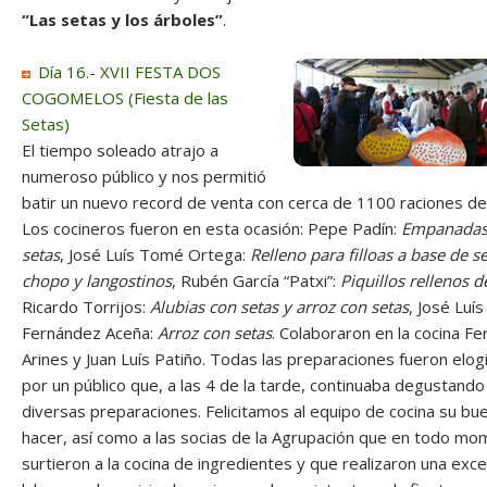
“Las setas y los árboles”
.
Día 16.- XVII FESTA DOS
COGOMELOS (Fiesta de las
Setas)
El tiempo soleado atrajo a
numeroso público y nos permitió
batir un nuevo record de venta con cerca de 1100 raciones de
Los cocineros fueron en esta ocasión: Pepe Padín:
Empanadas
setas
, José Luís Tomé Ortega:
Relleno para filloas a base de s
chopo y langostinos
, Rubén García “Patxi”:
Piquillos rellenos d
Ricardo Torrijos:
Alubias con setas y arroz con setas
, José Luís
Fernández Aceña:
Arroz con setas
. Colaboraron en la cocina Fe
Arines y Juan Luís Patiño. Todas las preparaciones fueron elog
por un público que, a las 4 de la tarde, continuaba degustando
diversas preparaciones. Felicitamos al equipo de cocina su bu
hacer, así como a las socias de la Agrupación que en todo m
surtieron a la cocina de ingredientes y que realizaron una exc