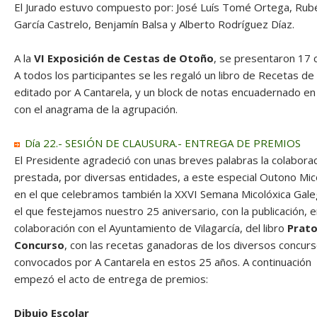
El Jurado estuvo compuesto por: José Luís Tomé Ortega, Rub
García Castrelo, Benjamín Balsa y Alberto Rodríguez Díaz.
A la
VI Exposición de Cestas de Otoño
, se presentaron 17 
A todos los participantes se les regaló un libro de Recetas de
editado por A Cantarela, y un block de notas encuadernado en
con el anagrama de la agrupación.
Día 22.- SESIÓN DE CLAUSURA.- ENTREGA DE PREMIOS
El Presidente agradeció con unas breves palabras la colabora
prestada, por diversas entidades, a este especial Outono Mic
en el que celebramos también la XXVI Semana Micolóxica Gale
el que festejamos nuestro 25 aniversario, con la publicación, 
colaboración con el Ayuntamiento de Vilagarcía, del libro
Prato
Concurso
, con las recetas ganadoras de los diversos concur
convocados por A Cantarela en estos 25 años. A continuación
empezó el acto de entrega de premios:
Dibujo Escolar