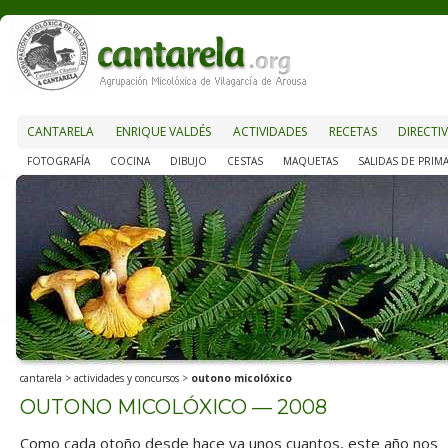
CANTARELA
ENRIQUE VALDÉS
ACTIVIDADES
RECETAS
DIRECTI
FOTOGRAFÍA
COCINA
DIBUJO
CESTAS
MAQUETAS
SALIDAS DE PRIM
cantarela
>
actividades y concursos
>
outono micolóxico
OUTONO MICOLÓXICO — 2008
Como cada otoño desde hace ya unos cuantos, este año nos